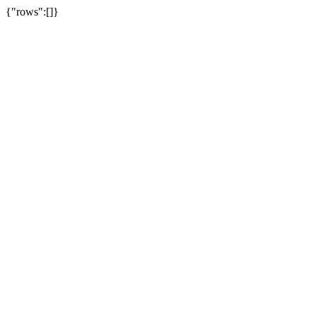
{"rows":[]}