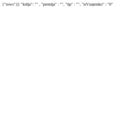
{"rows":[{ "kritja": "" , "premija" : "", "tip" : "", "isVzajemko" : "