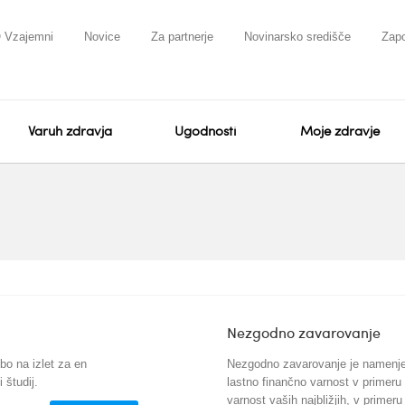
 Vzajemni
Novice
Za partnerje
Novinarsko središče
Zapo
Varuh zdravja
Ugodnosti
Moje zdravje
Nezgodno zavarovanje
bo na izlet za en
Nezgodno zavarovanje je namenjen
 študij.
lastno finančno varnost v primeru
varnost vaših najbližjih, v primeru