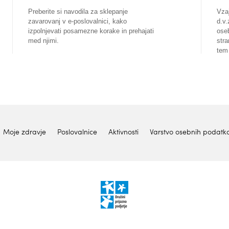
Preberite si navodila za sklepanje
Vza
zavarovanj v e-poslovalnici, kako
d.v.
izpolnjevati posamezne korake in prehajati
ose
med njimi.
stra
tem
Moje zdravje
Poslovalnice
Aktivnosti
Varstvo osebnih podatk