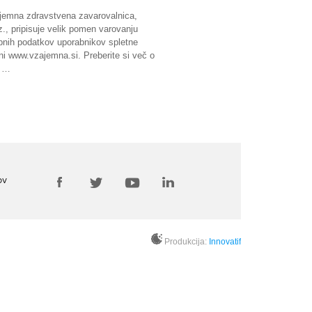
jemna zdravstvena zavarovalnica,
z., pripisuje velik pomen varovanju
bnih podatkov uporabnikov spletne
ni www.vzajemna.si. Preberite si več o
 …
ov
Produkcija:
Innovatif