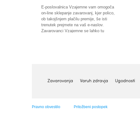
E-poslovalnica Vzajemne vam omogoča
on-line sklepanje zavarovanj, kjer polico,
ob takojšnjem plačilu premije, še isti
trenutek prejmete na vaš e-naslov.
Zavarovanci Vzajemne se lahko tu
vključite v program Varuh zdravja in
koristite ugodnosti, ki vam jih ponuja.
Zavarovanja
Varuh zdravja
Ugodnosti
Pravno obvestilo
Pritožbeni postopek