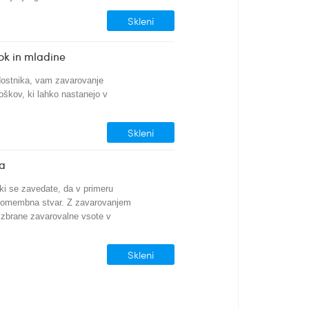
Skleni
ok in mladine
dostnika, vam zavarovanje
oškov, ki lahko nastanejo v
Skleni
ka
i se zavedate, da v primeru
nepomembna stvar. Z zavarovanjem
 izbrane zavarovalne vsote v
Skleni