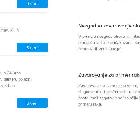
Skleni
Nezgodno zavarovanje otr
tev, ki jih
V primeru nezgode otroka ali mla
omogoča kritje nepričakovanih str
Skleni
nepredvidljivih situacijah.
mu s 24-urno
Zavarovanje za primer ra
v primeru bolezni
rezskrbno
Zavarovanje je namenjeno vsem, k
diagnoze rak, finančni vidik ni 
boste imeli zagotovljeno izplačilo
Skleni
primeru raka.