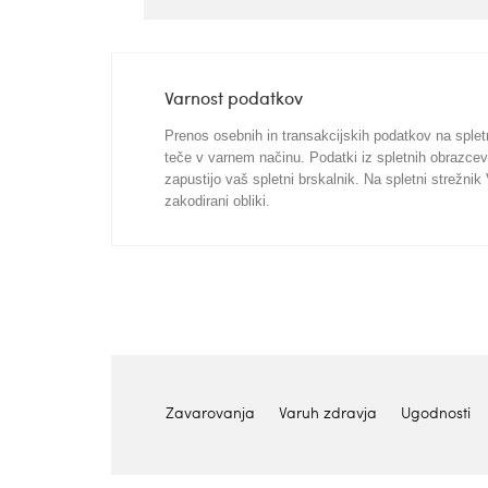
Varnost podatkov
Prenos osebnih in transakcijskih podatkov na splet
teče v varnem načinu. Podatki iz spletnih obrazcev
zapustijo vaš spletni brskalnik. Na spletni strežni
zakodirani obliki.
Zavarovanja
Varuh zdravja
Ugodnosti