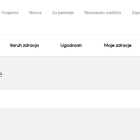
 Vzajemni
Novice
Za partnerje
Novinarsko središče
Zapo
Varuh zdravja
Ugodnosti
Moje zdravje
e