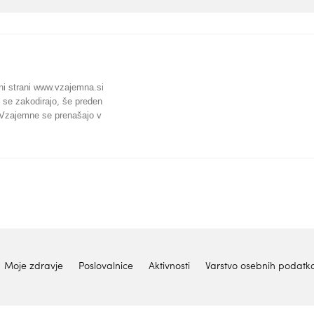
ni strani www.vzajemna.si
 se zakodirajo, še preden
k Vzajemne se prenašajo v
Moje zdravje
Poslovalnice
Aktivnosti
Varstvo osebnih podatk