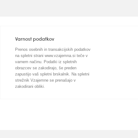
Varnost podatkov
Prenos osebnih in transakcijskih podatkov
na spletni strani www.vzajemna.si teče v
varnem načinu. Podatki iz spletnih
obrazcev se zakodirajo, še preden
zapustijo vaš spletni brskalnik. Na spletni
strežnik Vzajemne se prenašajo v
zakodirani obliki.