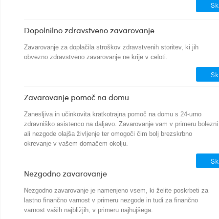
Sk
Dopolnilno zdravstveno zavarovanje
Zavarovanje za doplačila stroškov zdravstvenih storitev, ki jih
obvezno zdravstveno zavarovanje ne krije v celoti.
Sk
Zavarovanje pomoč na domu
Zanesljiva in učinkovita kratkotrajna pomoč na domu s 24-urno
zdravniško asistenco na daljavo. Zavarovanje vam v primeru bolezni
ali nezgode olajša življenje ter omogoči čim bolj brezskrbno
okrevanje v vašem domačem okolju.
Sk
Nezgodno zavarovanje
Nezgodno zavarovanje je namenjeno vsem, ki želite poskrbeti za
lastno finančno varnost v primeru nezgode in tudi za finančno
varnost vaših najbližjih, v primeru najhujšega.