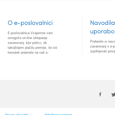
O e-poslovalnici
Navodila
uporabo
E-poslovalnica Vzajemne vam
omogoča on-line sklepanje
Preberite si nav
zavarovanj, kjer polico, ob
zavarovanj v e-p
takojšnjem plačilu premije, še isti
izpolnjevati pos
trenutek prejmete na vaš e-
prehajati med nji
naslov. Zavarovanci Vzajemne se
lahko tu vključite v program Varuh
zdravja in koristite ugodnosti, ki
vam jih ponuja.