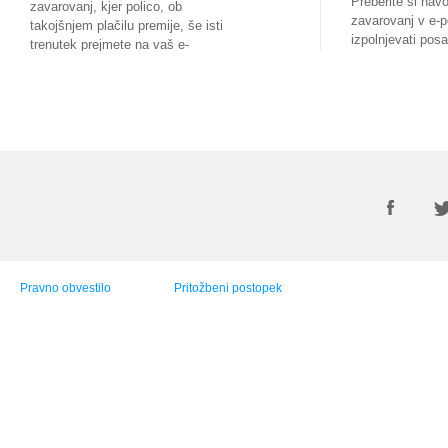
Preberite si nav
zavarovanj, kjer polico, ob
zavarovanj v e-p
takojšnjem plačilu premije, še isti
izpolnjevati pos
trenutek prejmete na vaš e-
prehajati med nji
naslov. Zavarovanci Vzajemne se
lahko tu vključite v program Varuh
zdravja in koristite ugodnosti, ki
vam jih ponuja.
Pravno obvestilo
Pritožbeni postopek