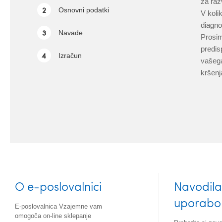
za raz
2
Osnovni podatki
V koli
diagno
3
Navade
Prosim
predis
4
Izračun
vašega
kršenj
O e-poslovalnici
Navodila
uporabo
E-poslovalnica Vzajemne vam
omogoča on-line sklepanje