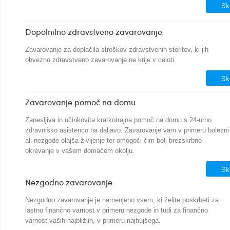
Sk
Dopolnilno zdravstveno zavarovanje
Zavarovanje za doplačila stroškov zdravstvenih storitev, ki jih
obvezno zdravstveno zavarovanje ne krije v celoti.
Sk
Zavarovanje pomoč na domu
Zanesljiva in učinkovita kratkotrajna pomoč na domu s 24-urno
zdravniško asistenco na daljavo. Zavarovanje vam v primeru bolezni
ali nezgode olajša življenje ter omogoči čim bolj brezskrbno
okrevanje v vašem domačem okolju.
Sk
Nezgodno zavarovanje
Nezgodno zavarovanje je namenjeno vsem, ki želite poskrbeti za
lastno finančno varnost v primeru nezgode in tudi za finančno
varnost vaših najbližjih, v primeru najhujšega.