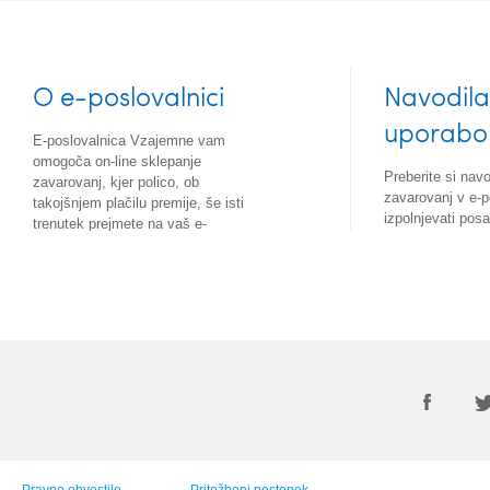
O e-poslovalnici
Navodila
uporabo
E-poslovalnica Vzajemne vam
omogoča on-line sklepanje
Preberite si nav
zavarovanj, kjer polico, ob
zavarovanj v e-p
takojšnjem plačilu premije, še isti
izpolnjevati pos
trenutek prejmete na vaš e-
prehajati med nji
naslov. Zavarovanci Vzajemne se
lahko tu vključite v program Varuh
zdravja in koristite ugodnosti, ki
vam jih ponuja.