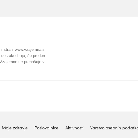
ni strani www.vzajemna.si
 se zakodirajo, še preden
k Vzajemne se prenašajo v
Moje zdravje
Poslovalnice
Aktivnosti
Varstvo osebnih podatk