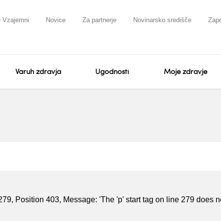
 Vzajemni
Novice
Za partnerje
Novinarsko središče
Zapo
Varuh zdravja
Ugodnosti
Moje zdravje
279, Position 403, Message: 'The 'p' start tag on line 279 does no