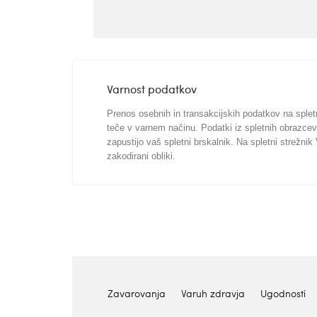
Varnost podatkov
Prenos osebnih in transakcijskih podatkov na splet
teče v varnem načinu. Podatki iz spletnih obrazcev
zapustijo vaš spletni brskalnik. Na spletni strežni
zakodirani obliki.
Zavarovanja
Varuh zdravja
Ugodnosti